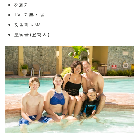
전화기
TV : 기본 채널
칫솔과 치약
모닝콜 (요청 시)