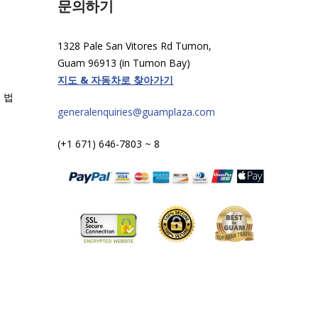
문의하기
1328 Pale San Vitores Rd Tumon,
Guam 96913 (in Tumon Bay)
지도 & 자동차로 찾아가기
 법
generalenquiries@guamplaza.com
(+1 671) 646-7803 ~ 8