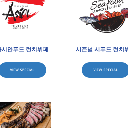
아시안푸드 런치뷔페
시즌널 시푸드 런치