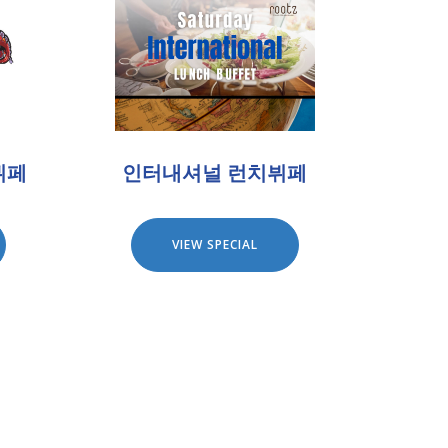
뷔페
인터내셔널 런치뷔페