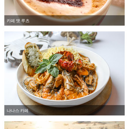
카페 앳 루츠
나나스 카페