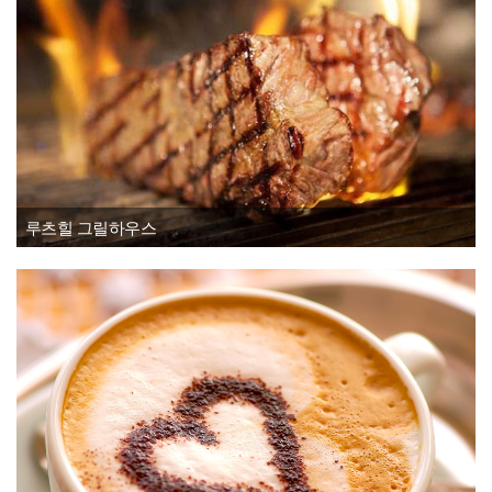
루츠힐 그릴하우스